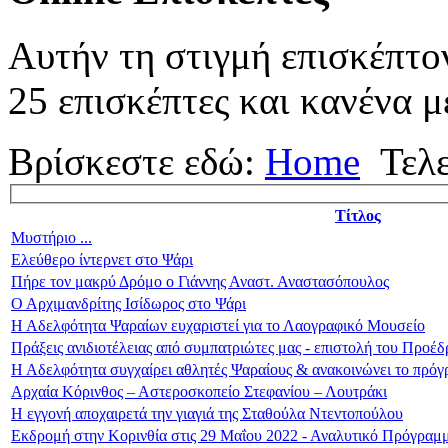
Αυτήν τη στιγμή επισκέπτο
25 επισκέπτες και κανένα μ
Βρίσκεστε εδώ:
Home
Τελ
Τίτλος
Μυστήριο ...
Ελεύθερο ίντερνετ στο Ψάρι
Πήρε τον μακρύ Δρόμο ο Γιάννης Αναστ. Αναστασόπουλος
Ο Αρχιμανδρίτης Ισίδωρος στο Ψάρι
Η Αδελφότητα Ψαραίων ευχαριστεί για το Λαογραφικό Μουσείο
Πράξεις ανιδιοτέλειας από συμπατριώτες μας - επιστολή του Προέ
Η Αδελφότητα συγχαίρει αθλητές Ψαραίους & ανακοινώνει το πρ
Αρχαία Κόρινθος – Αστεροσκοπείο Στεφανίου – Λουτράκι
Η εγγονή αποχαιρετά την γιαγιά της Σταθούλα Ντεντοπούλου
Εκδρομή στην Κορινθία στις 29 Μαΐου 2022 - Αναλυτικό Πρόγραμ