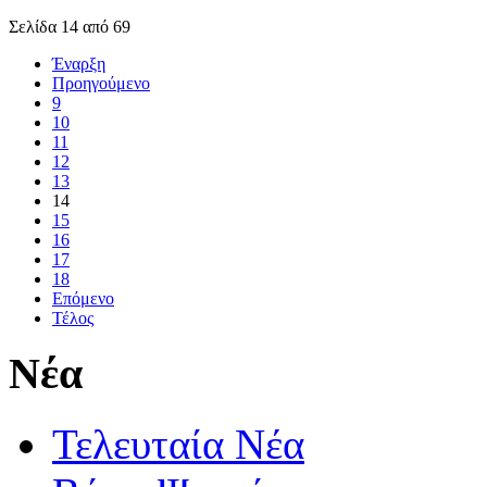
Σελίδα 14 από 69
Έναρξη
Προηγούμενο
9
10
11
12
13
14
15
16
17
18
Επόμενο
Τέλος
Νέα
Τελευταία Νέα