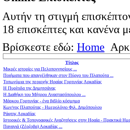
Αυτήν τη στιγμή επισκέπτο
18 επισκέπτες και κανένα μ
Βρίσκεστε εδώ:
Home
Αρκ
Τίτλος
Μικρές ιστορίες για Πελοποννησίους ...
Ποιήματα που απαγγέλθηκαν στον Πύργο του Πλαπούτα ...
Τοπωνύμια της περιοχής Ηραίας Γορτυνίας Αρκαδίας
Η Πυρίτιδα της Δημητσάνας
Η Διαθήκη του Μήτρου Αναστασόπουλου ...
Μάρκου Γορτυνίας - ένα βιβλίο κόσμημα
Κων/νος Πλαπούτας - Ημερολόγιο Φιλ. Δημόπουλου
Ράφτης Αρκαδίας
Ιστορικές & Τοπογραφικές Αναζητήσεις στην Ηραία - Πρακτικά Ημ
Παναγιά (Ζέρζοβα) Αρκαδίας ...