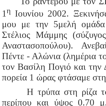
Το ραντεβού με τον ΣΠ.
η
1
Ιουνίου 2002
. Ξεκινήσ
μου με την 5μελή ομάδα
Στέλιος Μάμμης (σύζυγο
Αναστασοπούλου). Ανεβα
Πέντε - Αλώνια
(λημέρια τ
τον Βασίλη Πογιό και την 
πορεία 1 ώρας φτάσαμε στη
Η τρύπα στη ρίζα τ
περίπου και ύψος 0.70 μ