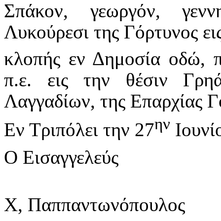
Σπάκον, γεωργόν, γενν
Λυκούρεσι της Γόρτυνος εις
κλοπής εν Δημοσία οδώ, π
π.ε. εις την θέσιν Γρ
Λαγγαδίων, της Επαρχίας Γ
ην
Εν Τριπόλει την 27
Ιουνί
Ο Εισαγγελεύς
Χ, Παππαντωνόπουλος