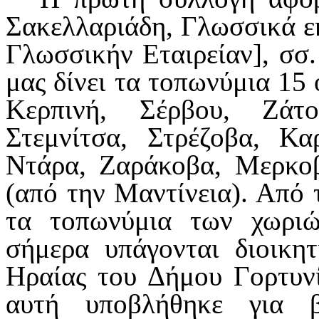
Σακελλαριάδη, Γλωσσικά εκ
Γλωσσικήν Εταιρείαν], σσ.
μας δίνει τα τοπωνύμια 15 
Κερπινή, Σέρβου, Ζάτ
Στεμνίτσα, Στρέζοβα, Κα
Ντάρα, Ζαράκοβα, Μερκοβ
(από την Μαντίνεια). Από
τα τοπωνύμια των χωρι
σήμερα υπάγονται διοικη
Ηραίας του Δήμου Γορτυνί
αυτή υποβλήθηκε για 