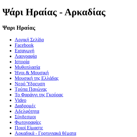
Ψάρι Ηραίας - Αρκαδίας
Ψαρι Ηραίας
Αρχική Σελίδα
Facebook
Εισαγωγή
Λαογραφία
Ιστορία
Μυθοπλασία
Ήχοι & Μουσική
Μουσική της Ελλάδας
Νερό Ύδρευση
Τρύπα Παγώνας
Το Φαράγγι της Γκούρας
Video
Διαδρομές
Αδελφότητα
Σύνδεσμοι
Φωτογραφίες
Ποιοί Είμαστε
Αρκαδικά - Γορτυνιακά θέματα