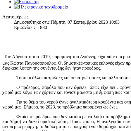
Λεπτομέρειες
Δημοσιεύτηκε στις Πέμπτη, 07 Σεπτεμβρίου 2023 10:03
Εμφανίσεις: 1880
Τον Αύγουστο του 2019, παραμονή του Αγιάννη, είχα πάρει μερικέ
μας Κώστα Πανουσόπουλος. Οι δημοτικές-τοπικές εκλογές είχαν προ
διάρκεια λοιπόν της συνέντευξης δεν ήταν πρόεδρος.
Τόσο οι άλλοι πατριώτες και οι πατριώτισσες και άλλο τόσο 
Ο πρόεδρος, παρόλο που δεν όφειλε -όπως είχε πει-, φρόντ
χωριό μας λόγω των χόρτων και τόνισε μάλιστα με έμφαση πως και τ
Για το θέμα του νερού έγινε αναλυτικότερη κουβέντα και στην
χωριό μας. Σήμερα, το 2023, το πρόβλημα παραμένει ώς έχει.
Φταίει ο πρόεδρος που δεν κατάφερε να λύσει το πρόβλημα 
και Δήμο) να δοθεί οριστική λύση. Ποιος φταίει; Η αναλγησία τω
αντιπεριφερειάρχη, το δούλεμα του προηγούμενου δημάρχου και λ