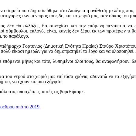
 ένα σημείο που δημοσιεύθηκε στο Διαύγεια η ανάθεση μελέτης που,
 κατηγορίες των μεν προς τους δε, και το χωριό μας, σαν σάκος του μπ
ιος δεν θα αλλάξει, θα συνεχίσει και την επόμενη πενταετία να 
κοί σύμβουλοι, εκλογές είναι, κανείς δεν ξέρει έκ των προτέρων τι
α, το παράλογο.
ντιδήμαρχο Γορτυνίας (Δημοτική Ενότητα Ηραίας) Σταύρο Χριστόπουλο
 πολύ είκοσι ημερών για να δημοπρατηθεί το έργο και να υλοποιηθεί.
ι επόμενοι μήνες και τότε, λυπημένοι όλοι τους, θα αναφωνήσουν: δ
μα του νερού στο χωριό μας επί τόσα χρόνια, αδυνατώ να το εξηγήσω
ήμου, να έχουν κάποια εξήγηση.
λι στις υποσχέσεις, αυτές τις βαρεθήκαμε.
προέδρου από το 2019.