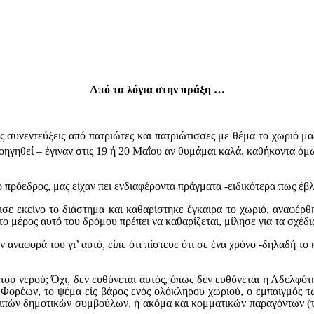
Από τα λόγια στην πράξη …
ς συνεντεύξεις από πατριώτες και πατριώτισσες με θέμα το χωριό μα
ηγηθεί – έγιναν στις 19 ή 20 Μαΐου αν θυμάμαι καλά, καθήκοντα όμ
ο πρόεδρος, μας είχαν πει ενδιαφέροντα πράγματα -ειδικότερα πως έβ
ισε εκείνο το διάστημα και καθαρίστηκε έγκαιρα το χωριό, αναφέρθ
ο μέρος αυτό του δρόμου πρέπει να καθαρίζεται, μίλησε για τα σχέδι
 αναφορά του γι’ αυτό, είπε ότι πίστευε ότι σε ένα χρόνο -δηλαδή το 
του νερού; Όχι, δεν ευθύνεται αυτός, όπως δεν ευθύνεται η Αδελφότ
ν Φορέων, το ψέμα είς βάρος ενός ολόκληρου χωριού, ο εμπαιγμός 
οιπών δημοτικών συμβούλων, ή ακόμα και κομματικών παραγόντων (τ