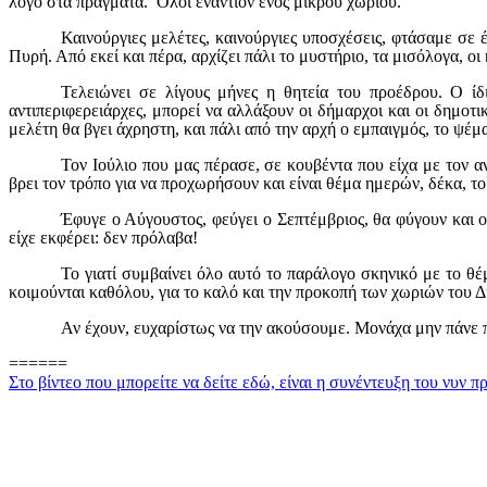
λόγο στα πράγματα.
Όλοι εναντίον ενός μικρού χωριού.
Καινούργιες μελέτες, καινούργιες υποσχέσεις, φτάσαμε σε
Πυρή. Από εκεί και πέρα, αρχίζει πάλι το μυστήριο, τα μισόλογα, οι
Τελειώνει σε λίγους μήνες η θητεία του προέδρου. Ο ίδ
αντιπεριφερειάρχες, μπορεί να αλλάξουν οι δήμαρχοι και οι δημοτι
μελέτη θα βγει άχρηστη, και πάλι από την αρχή ο εμπαιγμός, το ψέμ
Τον Ιούλιο που μας πέρασε, σε κουβέντα που είχα με τον α
βρει τον τρόπο για να προχωρήσουν και είναι θέμα ημερών, δέκα, το
Έφυγε ο Αύγουστος, φεύγει ο Σεπτέμβριος, θα φύγουν και ο
είχε εκφέρει: δεν πρόλαβα!
Το γιατί συμβαίνει όλο αυτό το παράλογο σκηνικό με το θέ
κοιμούνται καθόλου, για το καλό και την προκοπή των χωριών του Δ
Αν έχουν, ευχαρίστως να την ακούσουμε. Μονάχα μην πάνε πά
======
Στο βίντεο που μπορείτε να δείτε εδώ, είναι η συνέντευξη του νυν 