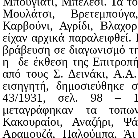
Μπουγιάτι, Μπέλεσι. Τα τ
Μουλάτσι, Βρετεμπούγ
Καρβούνι, Αγρίδι, Βλαχο
είχαν αρχικά παραλειφθεί.
βράβευση σε διαγωνισμό τη
η δε έκθεση της Επιτροπή
από τους Σ. Δεινάκι, Α.
εισηγητή, δημοσιεύθηκε 
43/1931, σελ. 98 – 
μεταγράφηκαν τα τοπω
Κακουραίοι, Αναζήρι, Ψά
Αραμουζά, Παλούμπα, Άι