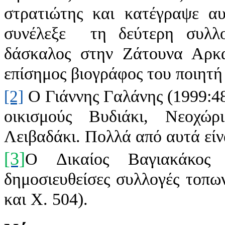
στρατιώτης και κατέγραψε α
συνέλεξε τη δεύτερη συλλο
δάσκαλος στην Ζάτουνα Αρκα
επίσημος βιογράφος του ποιη
Ο Γιάννης Γαλάνης (1999:48
[2]
οικισμούς Βυδιάκι, Νεοχώρ
Λειβαδάκι. Πολλά από αυτά είν
[3]
Ο Δικαίος Βαγιακάκος (
δημοσιευθείσες συλλογές τοπω
και Χ. 504).