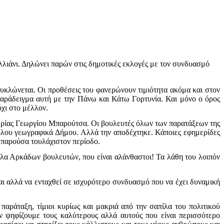
λιάνι. Δηλώνει παρών στις δημοτικές εκλογές με τον συνδυασμό
ακυκλώνεται. Οι προθέσεις του φανερώνουν τιμιότητα ακόμα και στον
α παράδειγμα αυτή με την Πάνω και Κάτω Γορτυνία. Και μόνο ο όρος
όχι στο μέλλον.
δρίας Γεωργίου Μπαρούτσα. Οι βουλευτές όλων των παρατάξεων της
ολου γεωγραφικά Δήμου. Αλλά την αποδέχτηκε. Κάποιες εφημερίδες
 παρούσα τουλάχιστον περίοδο.
άλλα Αρκάδων βουλευτών, που είναι αλάνθαστοι! Τα λάθη του λοιπόν
ναι αλλά να ενταχθεί σε ισχυρότερο συνδυασμό που να έχει δυναμική
αράταξη, τίμιοι κυρίως και μακριά από την σαπίλα του πολιτικού
εν ψηφίζουμε τους καλύτερους αλλά αυτούς που είναι περισσότερο