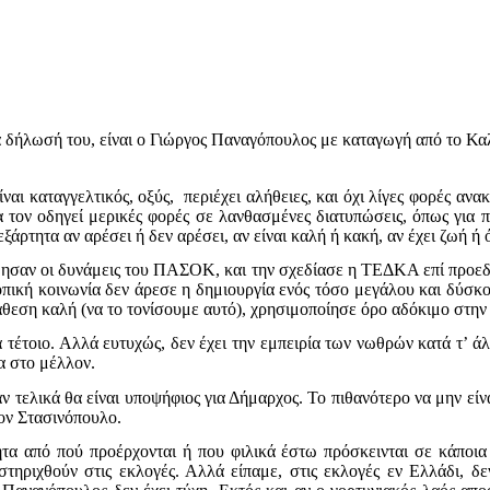
ά δήλωσή του, είναι ο Γιώργος Παναγόπουλος με καταγωγή από το Καλ
ίναι καταγγελτικός, οξύς,
περιέχει αλήθειες, και όχι λίγες φορές αν
ρία τον οδηγεί μερικές φορές σε λανθασμένες διατυπώσεις, όπως γι
άρτητα αν αρέσει ή δεν αρέσει, αν είναι καλή ή κακή, αν έχει ζωή ή 
ώθησαν οι δυνάμεις του ΠΑΣΟΚ, και την σχεδίασε η ΤΕΔΚΑ επί προε
οπική κοινωνία δεν άρεσε η δημιουργία ενός τόσο μεγάλου και δύσκ
εση καλή (να το τονίσουμε αυτό), χρησιμοποίησε όρο αδόκιμο στην
α τέτοιο. Αλλά ευτυχώς, δεν έχει την εμπειρία των νωθρών κατά τ’ 
α στο μέλλον.
αν τελικά θα είναι υποψήφιος για Δήμαρχος. Το πιθανότερο να μην εί
τον Στασινόπουλο.
α από πού προέρχονται ή που φιλικά έστω πρόσκεινται σε κάποια π
στηριχθούν στις εκλογές. Αλλά είπαμε, στις εκλογές εν Ελλάδι, δ