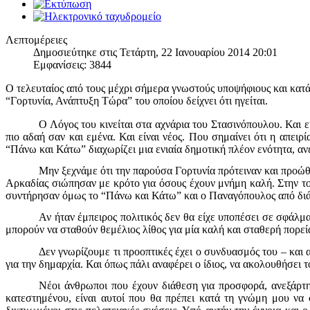
Λεπτομέρειες
Δημοσιεύτηκε στις Τετάρτη, 22 Ιανουαρίου 2014 20:01
Εμφανίσεις: 3844
Ο τελευταίος από τους μέχρι σήμερα γνωστούς υποψήφιους και κατ
“
Γορτυνία, Ανάπτυξη Τώρα” του οποίου δείχνει ότι ηγείται.
Ο Λόγος του κινείται στα αχνάρια του Στασινόπουλου. Και ε
πιο αδαή σαν και εμένα. Και είναι νέος. Που σημαίνει ότι η απει
“Πάνω και Κάτω” διαχωρίζει μια ενιαία δημοτική πλέον ενότητα, ανεξ
Μην ξεχνάμε ότι την παρούσα Γορτυνία πρότειναν και προ
Αρκαδίας σιώπησαν με κρότο για όσους έχουν μνήμη καλή. Στην τ
συντήρησαν όμως το “Πάνω και Κάτω” και ο Παναγόπουλος από διάθ
Αν ήταν έμπειρος πολιτικός δεν θα είχε υποπέσει σε σφάλμ
μπορούν να σταθούν θεμέλιος λίθος για μία καλή και σταθερή πορεί
Δεν γνωρίζουμε τι προοπτικές έχει ο συνδυασμός του – και 
για την δημαρχία. Και όπως πάλι αναφέρει ο ίδιος, να ακολουθήσει 
Νέοι άνθρωποι που έχουν διάθεση για προσφορά, ανεξάρτητ
κατεστημένου, είναι αυτοί που θα πρέπει κατά τη γνώμη μου να 