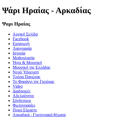
Ψάρι Ηραίας - Αρκαδίας
Ψαρι Ηραίας
Αρχική Σελίδα
Facebook
Εισαγωγή
Λαογραφία
Ιστορία
Μυθοπλασία
Ήχοι & Μουσική
Μουσική της Ελλάδας
Νερό Ύδρευση
Τρύπα Παγώνας
Το Φαράγγι της Γκούρας
Video
Διαδρομές
Αδελφότητα
Σύνδεσμοι
Φωτογραφίες
Ποιοί Είμαστε
Αρκαδικά - Γορτυνιακά θέματα