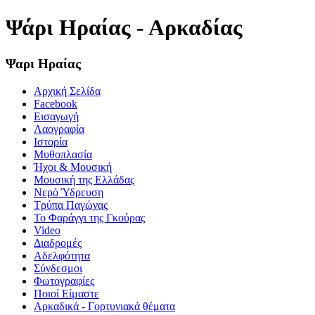
Ψάρι Ηραίας - Αρκαδίας
Ψαρι Ηραίας
Αρχική Σελίδα
Facebook
Εισαγωγή
Λαογραφία
Ιστορία
Μυθοπλασία
Ήχοι & Μουσική
Μουσική της Ελλάδας
Νερό Ύδρευση
Τρύπα Παγώνας
Το Φαράγγι της Γκούρας
Video
Διαδρομές
Αδελφότητα
Σύνδεσμοι
Φωτογραφίες
Ποιοί Είμαστε
Αρκαδικά - Γορτυνιακά θέματα