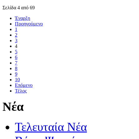
Σελίδα 4 από 69
Έναρξη
Προηγούμενο
1
2
3
4
5
6
7
8
9
10
Επόμενο
Τέλος
Νέα
Τελευταία Νέα