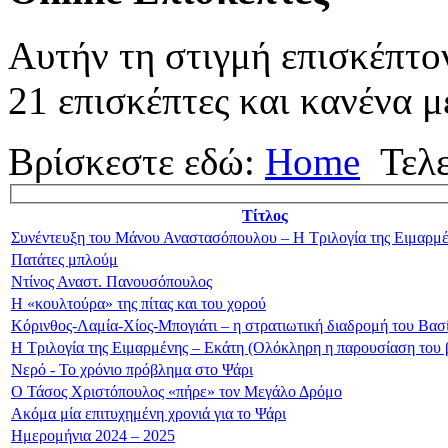
Αυτήν τη στιγμή επισκέπτο
21 επισκέπτες και κανένα μ
Βρίσκεστε εδώ:
Home
Τελ
Τίτλος
Συνέντευξη του Μάνου Αναστασόπουλου – Η Τριλογία της Ειμαρμ
Πατάτες μπλούμ
Ντίνος Αναστ. Πανουσόπουλος
Η «κουλτούρα» της πίτας και του χορού
Κόρινθος-Λαμία-Χίος-Μπογιάτι – η στρατιωτική διαδρομή του Βασ
Η Τριλογία της Ειμαρμένης – Εκάτη (Ολόκληρη η παρουσίαση του 
Νερό - Το χρόνιο πρόβλημα στο Ψάρι
Ο Τάσος Χριστόπουλος «πήρε» τον Μεγάλο Δρόμο
Ακόμα μία επιτυχημένη χρονιά για το Ψάρι
Ημερομήνια 2024 – 2025