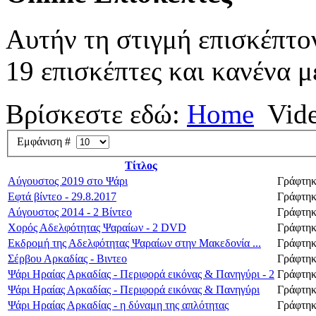
Αυτήν τη στιγμή επισκέπτο
19 επισκέπτες και κανένα μ
Βρίσκεστε εδώ:
Home
Vid
Εμφάνιση #
Τίτλος
Αύγουστος 2019 στο Ψάρι
Γράφτηκ
Εφτά βίντεο - 29.8.2017
Γράφτηκ
Αύγουστος 2014 - 2 Βίντεο
Γράφτηκ
Χορός Αδελφότητας Ψαραίων - 2 DVD
Γράφτηκ
Εκδρομή της Αδελφότητας Ψαραίων στην Μακεδονία ...
Γράφτηκ
Σέρβου Αρκαδίας - Βιντεο
Γράφτηκ
Ψάρι Ηραίας Αρκαδίας - Περιφορά εικόνας & Πανηγύρι - 2
Γράφτηκ
Ψάρι Ηραίας Αρκαδίας - Περιφορά εικόνας & Πανηγύρι
Γράφτηκ
Ψάρι Ηραίας Αρκαδίας - η δύναμη της απλότητας
Γράφτηκ