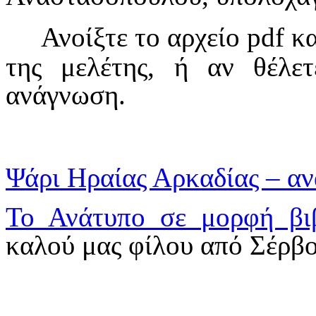
Ανοίξτε το αρχείο pdf κ
της μελέτης, ή αν θέλε
ανάγνωση.
Ψάρι Ηραίας Αρκαδίας – αν
Το Ανάτυπο σε μορφή βι
καλού μας φίλου από Σέρβ