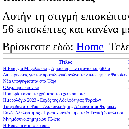
Αυτήν τη στιγμή επισκέπτο
56 επισκέπτες και κανένα μ
Βρίσκεστε εδώ:
Home
Τελ
Τίτλος
Η Επαρχία Μεγαλόπολης Αρκαδίας - ένα μοναδικό βιβλίο
Διευκρινίσεις για τον προεκλογικό αγώνα των υποψηφίων Ψαραίων
Νέα υποψηφιότητα στο Ψάρι
Ολίγα προεκλογικά
Που βρίσκονται τα χρήματα του χωριού μας;
Ημερολόγιο 2023 - Ευχές της Αδελφότητας Ψαραίων
Τραγωδία στο Ψάρι - Ανακοίνωση της Αδελφότητας Ψαραίων
Ευχές Αδελφότητας - Πρωτοχρονιάτικη πίτα & Γενική Συνέλευση
Μνημόσυνο Δημητρίου Πλώτα
Η Ευρώπη και το δίευρω