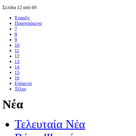
Σελίδα 12 από 69
Έναρξη
Προηγούμενο
7
8
9
10
11
12
13
14
15
16
Επόμενο
Τέλος
Νέα
Τελευταία Νέα