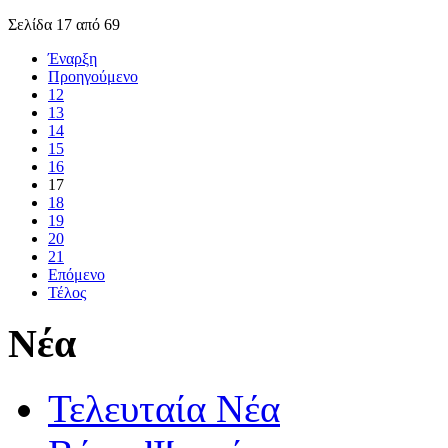
Σελίδα 17 από 69
Έναρξη
Προηγούμενο
12
13
14
15
16
17
18
19
20
21
Επόμενο
Τέλος
Νέα
Τελευταία Νέα