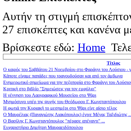
Αυτήν τη στιγμή επισκέπτο
27 επισκέπτες και κανένα μ
Βρίσκεστε εδώ:
Home
Τελ
Τίτλος
Ο καιρός του Σαββάτου 21 Νοεμβρίου στο Φαράγγι του Λούσιου - γ
Κάποτε είχαμε παπάδες που τραγουδούσαν και από τον άμβωνα
Ενημερωτικό σημείωμα για την πεζοπορία στο Φαράγγι του Λούσι
Κριτική στο βιβλίο "Σημειώσεις για τον εμφύλιο"
Η γέννηση του Λαογραφικού Μουσείου στο Ψάρι
Μνημόσυνο υπέρ της ψυχής του Θεόδωρου Γ. Κωνσταντόπουλου
Η φωτιά την Κυριακή το μεσημέρι στο Ψάρι είχε αίσιο τέλος
Ο Μαυρέλιας (Παναγιώτης Λιακόπουλος) έγινε Μέγας Ταξιδιώτης ..
Ο Βασίλης Γ. Κωνσταντόπουλος "πέρασε απέναντι" ...
Ευχαριστήριο Δημήτρη Μαυραειδόπουλου